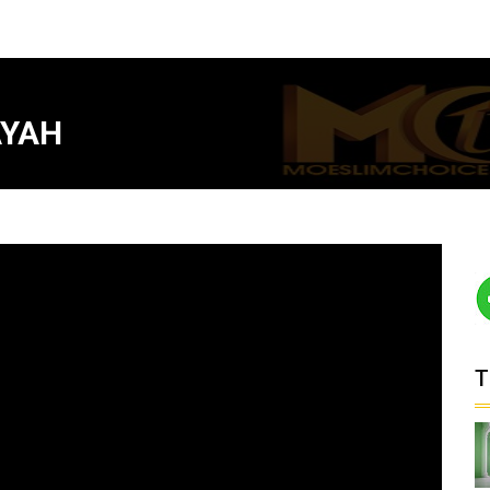
AYAH
T