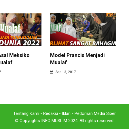
Asal Meksiko
Model Prancis Menjadi
ualaf
Mualaf
7
Sep 13, 2017
Tentang Kami
-
Redaksi
-
Iklan
-
Pedoman Media Siber
© Copyrights INFO MUSLIM 2024. All rights reserved.