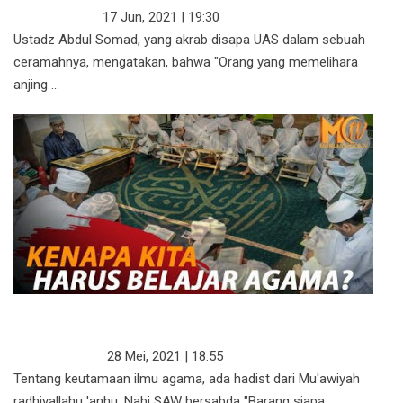
KATA USTADZ
17 Jun, 2021 | 19:30
Ustadz Abdul Somad, yang akrab disapa UAS dalam sebuah
ceramahnya, mengatakan, bahwa "Orang yang memelihara
anjing ...
KENAPA KITA HARUS BELAJAR
AGAMA?
ISLAM TERKINI
28 Mei, 2021 | 18:55
Tentang keutamaan ilmu agama, ada hadist dari Mu'awiyah
radhiyallahu 'anhu, Nabi SAW bersabda "Barang siapa ...