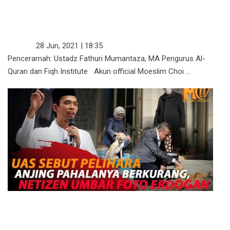
PAHALA MEMANDIKAN MAYAT
SEBANDING DENGAN PAHALA
UNTUK ORANG SATU KAMPUNG
KAJIAN
28 Jun, 2021 | 18:35
Penceramah: Ustadz Fathuri Mumantaza, MA Pengurus Al-
Quran dan Fiqh Institute Akun official Moeslim Choi ...
UAS: SIAPA YANG PELIHARA
ANJING, SATU HARI AMALNYA
DIKURANGI SEBESAR BUKIT UHUD